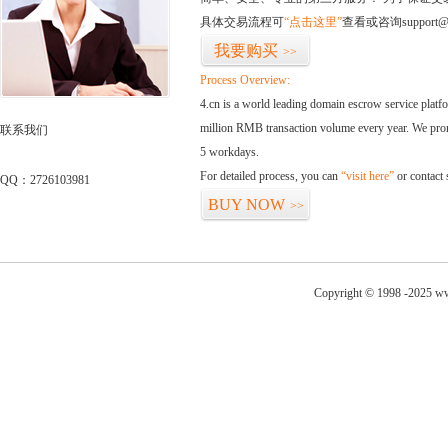
具体交易流程可
“点击这里”
查看或咨询support@
我要购买
>>
Process Overview:
4.cn is a world leading domain escrow service plat
million RMB transaction volume every year. We promi
联系我们
5 workdays.
For detailed process, you can
“visit here”
or contact
QQ：2726103981
BUY NOW
>>
Copyright © 1998 -2025 ww