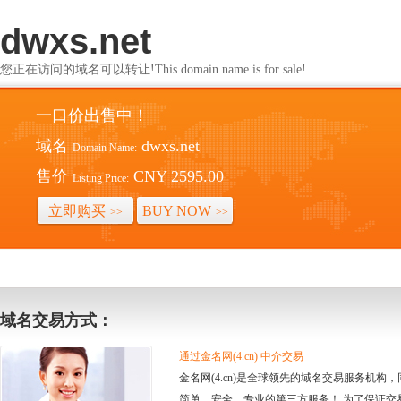
dwxs.net
您正在访问的域名可以转让!This domain name is for sale!
一口价出售中！
域名
dwxs.net
Domain Name:
售价
CNY 2595.00
Listing Price:
立即购买
BUY NOW
>>
>>
域名交易方式：
通过金名网(4.cn) 中介交易
金名网(4.cn)是全球领先的域名交易服务机
简单、安全、专业的第三方服务！ 为了保证交